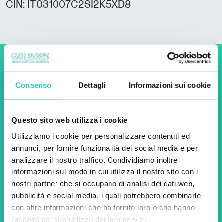
CIN: IT031007C2SI2K5XD8
Non perderti i prossimi
Consenso
Dettagli
Informazioni sui cookie
eventi! Iscriviti alla
newsletter di GO! 2025 per
scoprire tutte le nostre
Questo sito web utilizza i cookie
iniziative.
Utilizziamo i cookie per personalizzare contenuti ed
annunci, per fornire funzionalità dei social media e per
analizzare il nostro traffico. Condividiamo inoltre
informazioni sul modo in cui utilizza il nostro sito con i
Nome *
Cognome *
nostri partner che si occupano di analisi dei dati web,
pubblicità e social media, i quali potrebbero combinarle
con altre informazioni che ha fornito loro o che hanno
Email *
raccolto dal suo utilizzo dei loro servizi.