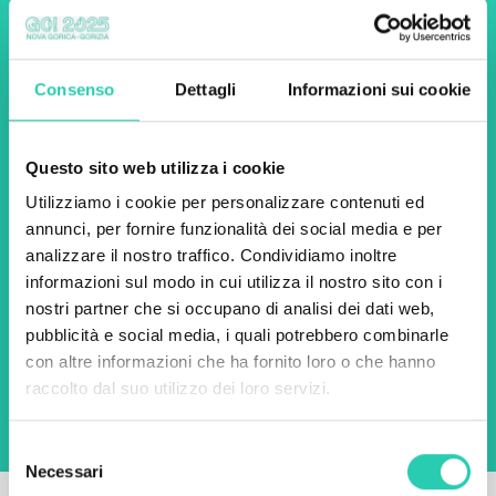
newsletter di GO! 2025 per
scoprire tutte le nostre
Consenso
Dettagli
Informazioni sui cookie
iniziative.
Questo sito web utilizza i cookie
Nome *
Cognome *
Utilizziamo i cookie per personalizzare contenuti ed
annunci, per fornire funzionalità dei social media e per
analizzare il nostro traffico. Condividiamo inoltre
Email *
informazioni sul modo in cui utilizza il nostro sito con i
nostri partner che si occupano di analisi dei dati web,
Utilizzando questo modulo accetto
pubblicità e social media, i quali potrebbero combinarle
l'archiviazione e la gestione dei dati su questo
con altre informazioni che ha fornito loro o che hanno
sito web.
Privacy policy
raccolto dal suo utilizzo dei loro servizi.
Selezione
Necessari
del