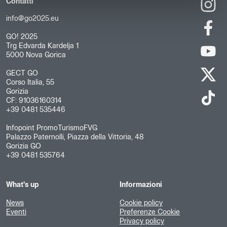
Contatti
info@go2025.eu
GO! 2025
Trg Edvarda Kardelja 1
5000 Nova Gorica
GECT GO
Corso Italia, 55
Gorizia
CF: 91036160314
+39 0481 535446
Infopoint PromoTurismoFVG
Palazzo Paternolli, Piazza della Vittoria, 48
Gorizia GO
+39 0481 535764
What's up
Informazioni
News
Cookie policy
Eventi
Preferenze Cookie
Privacy policy