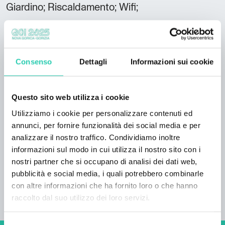
Giardino; Riscaldamento; Wifi;
SPORT E TEMPO LIBERO
Noleggio biciclette;
Consenso
Dettagli
Informazioni sui cookie
Lingue parlate
Italiano; Inglese;
Numero camere
Questo sito web utilizza i cookie
3
Utilizziamo i cookie per personalizzare contenuti ed
annunci, per fornire funzionalità dei social media e per
Numero bagni
analizzare il nostro traffico. Condividiamo inoltre
2
informazioni sul modo in cui utilizza il nostro sito con i
nostri partner che si occupano di analisi dei dati web,
Numero letti
pubblicità e social media, i quali potrebbero combinarle
6
con altre informazioni che ha fornito loro o che hanno
raccolto dal suo utilizzo dei loro servizi.
Selezione