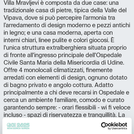
Villa Mravljevi è composta da due case: una
tradizionale casa di pietre, tipica della Valle del
Vipava, dove si può percepire l’armonia tra
l’arredamento di design moderno e pezzi antichi
in legno; e una casa moderna, aperta con
interni chiari, linee pulite e colori giocosi. È
l'unica struttura extralberghiera situata proprio
di fronte all'ingresso principale dell'Ospedale
Civile Santa Maria della Misericordia di Udine.
Offre 4 monolocali climatizzati, finemente
arredati con elementi di design, ognuno dotato
di bagno privato e angolo cottura. Adatto
principalmente a chi deve recarsi in Ospedale e
cerca un ambiente familiare, comodo e curato
garantendo sempre: - orari flessibili - wi fi veloce
incluso - spazi di riservatezza e tranquillità. La
struttura è situata al primo piano di una
tranquilla palazzina di 6 unità. Angolo cottura