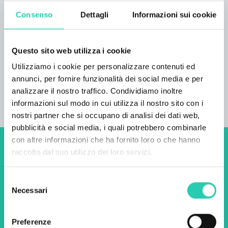
privato attrezzato: a disposizione degli ospiti,
Consenso
Dettagli
Informazioni sui cookie
caffettiera, pentole, stoviglie, caffè, the,
zucchero e sale. Stop & Sleep Udine Fronte
Ospedale civile è frequentato principalmente
Questo sito web utilizza i cookie
da pazienti e personale medico ed
Utilizziamo i cookie per personalizzare contenuti ed
infermieristico dell’Ospedale Civile Santa Maria
annunci, per fornire funzionalità dei social media e per
della Misericordia e da docenti dell’Università di
analizzare il nostro traffico. Condividiamo inoltre
Udine.
informazioni sul modo in cui utilizza il nostro sito con i
nostri partner che si occupano di analisi dei dati web,
pubblicità e social media, i quali potrebbero combinarle
con altre informazioni che ha fornito loro o che hanno
raccolto dal suo utilizzo dei loro servizi.
Non perderti i prossimi
eventi! Iscriviti alla
Selezione
newsletter di GO! 2025 per
Necessari
del
scoprire tutte le nostre
consenso
iniziative.
Preferenze