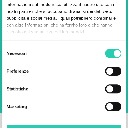
newsletter di GO! 2025 per
informazioni sul modo in cui utilizza il nostro sito con i
scoprire tutte le nostre
nostri partner che si occupano di analisi dei dati web,
iniziative.
pubblicità e social media, i quali potrebbero combinarle
con altre informazioni che ha fornito loro o che hanno
raccolto dal suo utilizzo dei loro servizi.
Nome *
Cognome *
Selezione
Necessari
del
Email *
consenso
Preferenze
Utilizzando questo modulo accetto
l'archiviazione e la gestione dei dati su questo
sito web.
Privacy policy
Statistiche
Marketing