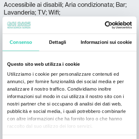
Accessibile ai disabili; Aria condizionata; Bar;
Lavanderia; TV; Wifi;
Lingue parlate
Italiano; Inglese; Tedesco; Spagnolo;
Consenso
Dettagli
Informazioni sui cookie
Carte di credito accettate
American Express; Visa; MasterCard;
Questo sito web utilizza i cookie
Numero camere
Utilizziamo i cookie per personalizzare contenuti ed
120
annunci, per fornire funzionalità dei social media e per
analizzare il nostro traffico. Condividiamo inoltre
Numero bagni
informazioni sul modo in cui utilizza il nostro sito con i
120
nostri partner che si occupano di analisi dei dati web,
Numero letti
pubblicità e social media, i quali potrebbero combinarle
con altre informazioni che ha fornito loro o che hanno
240
raccolto dal suo utilizzo dei loro servizi.