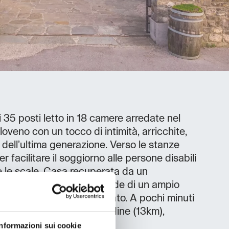
 35 posti letto in 18 camere arredate nel
 sloveno con un tocco di intimità, arricchite,
 dell’ultima generazione. Verso le stanze
 facilitare il soggiorno alle persone disabili
ire le scale. Casa recuperata da un
so rurale, immerso nel verde di un ampio
ndente e parcheggio privato. A pochi minuti
ci di: Palmanova (10km), Udine (13km),
m)
Informazioni sui cookie