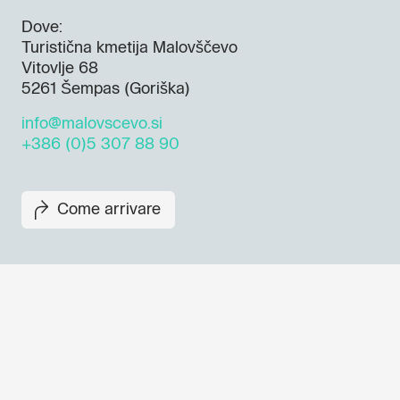
Dove:
Turistična kmetija Malovščevo
Vitovlje 68
5261 Šempas (Goriška)
info@malovscevo.si
+386 (0)5 307 88 90
Come arrivare
Non perderti i prossimi eventi
Iscriviti alla newsletter di GO
per scoprire tutte le nostre ini