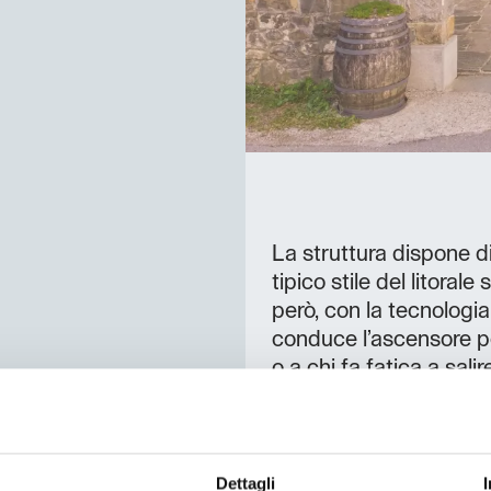
La struttura dispone di
tipico stile del litorale
però, con la tecnologia
conduce l’ascensore per
o a chi fa fatica a sal
caratteristico comples
parco. Ingresso indipe
d'auto dai centri stori
Cividale del Friuli (19k
Dettagli