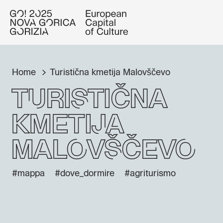
Home
Turistična kmetija Malovščevo
Turistična
kmetija
Malovščevo
#mappa
#dove_dormire
#agriturismo