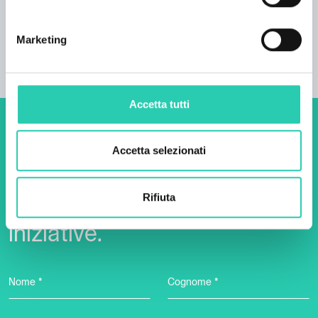
Numero letti
Marketing
91
Accetta tutti
Non perderti i prossimi
Accetta selezionati
eventi! Iscriviti alla
newsletter di GO! 2025 per
Rifiuta
scoprire tutte le nostre
iniziative.
Nome *
Cognome *