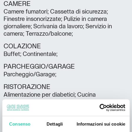
CAMERE
Camere fumatori; Cassetta di sicurezza;
Finestre insonorizzate; Pulizie in camera
giornaliere; Scrivania da lavoro; Servizio in
camera; Terrazzo/balcone;
COLAZIONE
Buffet; Continentale;
PARCHEGGIO/GARAGE
Parcheggio/Garage;
RISTORAZIONE
Alimentazione per diabetici; Cucina
internazionale; Ristorante;
SALE CONVEGNI/CONGRESSI
Sale Convegni/Congressi;
Consenso
Dettagli
Informazioni sui cookie