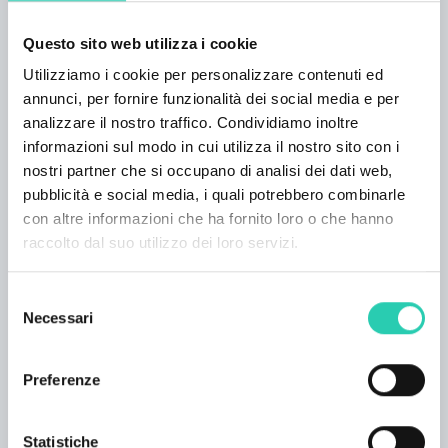
SERVIZI
Accessibile ai disabili; Ammessi piccoli animali;
Questo sito web utilizza i cookie
Aria condizionata; Ascensore; Bar; Cucina;
Utilizziamo i cookie per personalizzare contenuti ed
Frigorifero; Impianti audiovisivi; Reception
annunci, per fornire funzionalità dei social media e per
aperta 24 ore; Riscaldamento; Sala relax;
analizzare il nostro traffico. Condividiamo inoltre
Stampa quotidiana; Trasporto bagagli; TV; Wifi;
informazioni sul modo in cui utilizza il nostro sito con i
nostri partner che si occupano di analisi dei dati web,
Lingue parlate
pubblicità e social media, i quali potrebbero combinarle
Italiano;
con altre informazioni che ha fornito loro o che hanno
raccolto dal suo utilizzo dei loro servizi.
Descrizione camere
L'Albergo Sonia propone 47 camere fra singole,
Selezione
matrimoniali, triple o quadruple.
Necessari
del
Numero camere
consenso
47
Preferenze
Numero bagni
47
Statistiche