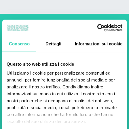
Non perderti i prossimi
eventi! Iscriviti alla
Consenso
Dettagli
Informazioni sui cookie
newsletter di GO! 2025 per
scoprire tutte le nostre
Questo sito web utilizza i cookie
iniziative.
Utilizziamo i cookie per personalizzare contenuti ed
annunci, per fornire funzionalità dei social media e per
analizzare il nostro traffico. Condividiamo inoltre
Nome *
Cognome *
informazioni sul modo in cui utilizza il nostro sito con i
nostri partner che si occupano di analisi dei dati web,
pubblicità e social media, i quali potrebbero combinarle
Email *
con altre informazioni che ha fornito loro o che hanno
raccolto dal suo utilizzo dei loro servizi.
Utilizzando questo modulo accetto