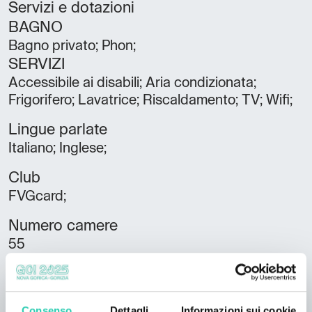
Servizi e dotazioni
BAGNO
Bagno privato; Phon;
SERVIZI
Accessibile ai disabili; Aria condizionata;
Frigorifero; Lavatrice; Riscaldamento; TV; Wifi;
Lingue parlate
Italiano; Inglese;
Club
FVGcard;
Numero camere
55
Numero bagni
50
Consenso
Dettagli
Informazioni sui cookie