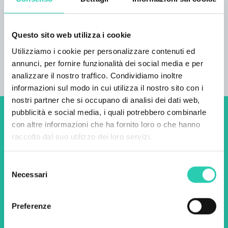
Numero letti
135
Questo sito web utilizza i cookie
Unità abitative
Utilizziamo i cookie per personalizzare contenuti ed
50
annunci, per fornire funzionalità dei social media e per
analizzare il nostro traffico. Condividiamo inoltre
informazioni sul modo in cui utilizza il nostro sito con i
nostri partner che si occupano di analisi dei dati web,
pubblicità e social media, i quali potrebbero combinarle
Non perderti i prossimi
con altre informazioni che ha fornito loro o che hanno
raccolto dal suo utilizzo dei loro servizi.
eventi! Iscriviti alla
newsletter di GO! 2025 per
Selezione
scoprire tutte le nostre
Necessari
del
consenso
iniziative.
Preferenze