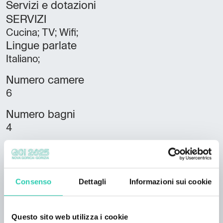
Servizi e dotazioni
SERVIZI
Cucina; TV; Wifi;
Lingue parlate
Italiano;
Numero camere
6
Numero bagni
4
Numero letti
16
Consenso
Dettagli
Informazioni sui cookie
Unità abitative
3
Questo sito web utilizza i cookie