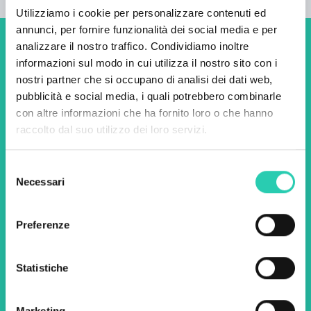
Utilizziamo i cookie per personalizzare contenuti ed
annunci, per fornire funzionalità dei social media e per
analizzare il nostro traffico. Condividiamo inoltre
Non perderti i prossimi
informazioni sul modo in cui utilizza il nostro sito con i
eventi! Iscriviti alla
nostri partner che si occupano di analisi dei dati web,
pubblicità e social media, i quali potrebbero combinarle
newsletter di GO! 2025 per
con altre informazioni che ha fornito loro o che hanno
scoprire tutte le nostre
raccolto dal suo utilizzo dei loro servizi.
iniziative.
Selezione
Necessari
del
Nome *
Cognome *
consenso
Preferenze
Email *
Statistiche
Utilizzando questo modulo accetto
l'archiviazione e la gestione dei dati su questo
Marketing