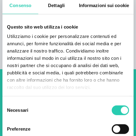
2
Consenso
Dettagli
Informazioni sui cookie
Numero letti
4
Questo sito web utilizza i cookie
Utilizziamo i cookie per personalizzare contenuti ed
Unità abitative
annunci, per fornire funzionalità dei social media e per
2
analizzare il nostro traffico. Condividiamo inoltre
informazioni sul modo in cui utilizza il nostro sito con i
nostri partner che si occupano di analisi dei dati web,
pubblicità e social media, i quali potrebbero combinarle
con altre informazioni che ha fornito loro o che hanno
Non perderti i prossimi
raccolto dal suo utilizzo dei loro servizi.
eventi! Iscriviti alla
Selezione
newsletter di GO! 2025 per
Necessari
del
scoprire tutte le nostre
consenso
iniziative.
Preferenze