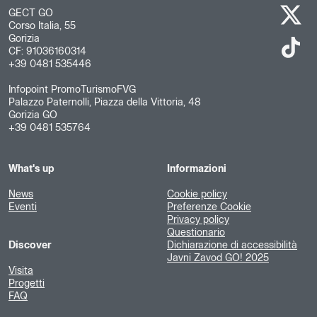
GECT GO
Corso Italia, 55
Gorizia
CF: 91036160314
+39 0481 535446
Infopoint PromoTurismoFVG
Palazzo Paternolli, Piazza della Vittoria, 48
Gorizia GO
+39 0481 535764
What's up
Informazioni
News
Cookie policy
Eventi
Preferenze Cookie
Privacy policy
Questionario
Discover
Dichiarazione di accessibilità
Javni Zavod GO! 2025
Visita
Progetti
FAQ