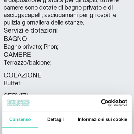
a disposizione gratuita per gli ospiti; tutte le
camere sono dotate di bagno privato e di
asciugacapelli; asciugamani per gli ospiti e
pulizia giornaliera delle stanze.
Servizi e dotazioni
BAGNO
Bagno privato; Phon;
CAMERE
Terrazzo/balcone;
COLAZIONE
Buffet;
SERVIZI
Bollitore per tè e caffè; Frigorifero;
Riscaldamento; TV; Wifi;
Consenso
Dettagli
Informazioni sui cookie
Lingue parlate
Italiano; Inglese; Tedesco;