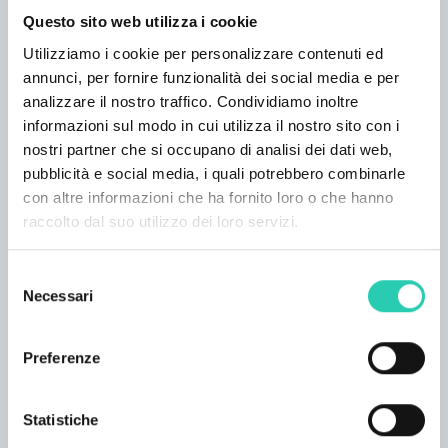
Questo sito web utilizza i cookie
Carte di credito accettate
Utilizziamo i cookie per personalizzare contenuti ed
Visa; MasterCard;
annunci, per fornire funzionalità dei social media e per
analizzare il nostro traffico. Condividiamo inoltre
Descrizione camere
informazioni sul modo in cui utilizza il nostro sito con i
Le camere sono dotate di bagno privato;
nostri partner che si occupano di analisi dei dati web,
asciugacapelli; asciugamani; riscaldamento; TV;
pubblicità e social media, i quali potrebbero combinarle
frigorifero; bollitore per il te; bottiglietta d'acqua;
con altre informazioni che ha fornito loro o che hanno
caffé, te e bottiglietta di vino gratuiti a
raccolto dal suo utilizzo dei loro servizi.
disposizione degli ospiti per tutto il loro
soggiorno.
Selezione
Necessari
Numero camere
del
consenso
4
Preferenze
Numero bagni
4
Statistiche
Numero letti