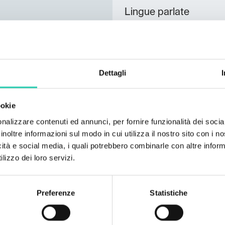
Lingue parlate
Italiano; Inglese;
Numero camere
1
Dettagli
Numero bagni
1
ookie
Numero letti
nalizzare contenuti ed annunci, per fornire funzionalità dei socia
4
inoltre informazioni sul modo in cui utilizza il nostro sito con i 
icità e social media, i quali potrebbero combinarle con altre inform
Unità abitative
lizzo dei loro servizi.
1
Preferenze
Statistiche