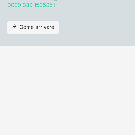
0039 339 1535351
Come arrivare
Non perderti i prossimi eventi
Iscriviti alla newsletter di GO
per scoprire tutte le nostre ini