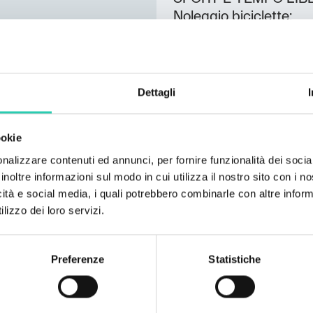
Noleggio biciclette;
Lingue parlate
Italiano; Inglese; Ted
Dettagli
Numero camere
4
ookie
Numero bagni
3
nalizzare contenuti ed annunci, per fornire funzionalità dei socia
inoltre informazioni sul modo in cui utilizza il nostro sito con i 
Numero letti
icità e social media, i quali potrebbero combinarle con altre inform
9
lizzo dei loro servizi.
Preferenze
Statistiche