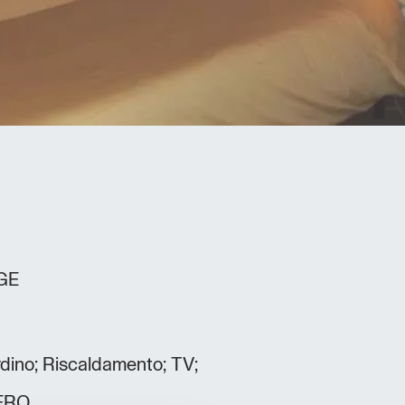
GE
rdino; Riscaldamento; TV;
ERO