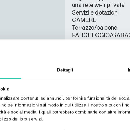
una rete wi-fi privata
Servizi e dotazioni
CAMERE
Terrazzo/balcone;
PARCHEGGIO/GARA
Parcheggio/Garage;
SERVIZI
Aria condizionata; Asce
Wifi;
Dettagli
Lingue parlate
ookie
Italiano;
nalizzare contenuti ed annunci, per fornire funzionalità dei socia
Numero camere
inoltre informazioni sul modo in cui utilizza il nostro sito con i 
2
icità e social media, i quali potrebbero combinarle con altre inform
lizzo dei loro servizi.
Numero bagni
2