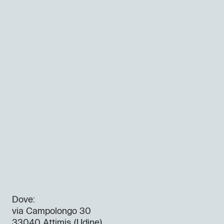
Dove:
via Campolongo 30
33040 Attimis (Udine)