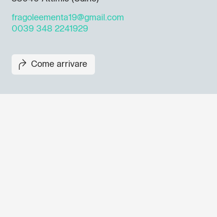
fragoleementa19@gmail.com
0039 348 2241929
Come arrivare
Non perderti i prossimi eventi
Iscriviti alla newsletter di GO
per scoprire tutte le nostre ini