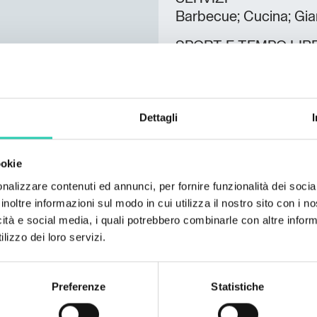
Barbecue; Cucina; Giar
SPORT E TEMPO LIB
Noleggio biciclette;
Lingue parlate
Italiano; Inglese; Tede
Dettagli
Numero camere
3
ookie
nalizzare contenuti ed annunci, per fornire funzionalità dei socia
Numero bagni
inoltre informazioni sul modo in cui utilizza il nostro sito con i 
3
icità e social media, i quali potrebbero combinarle con altre inform
lizzo dei loro servizi.
Numero letti
8
Preferenze
Statistiche