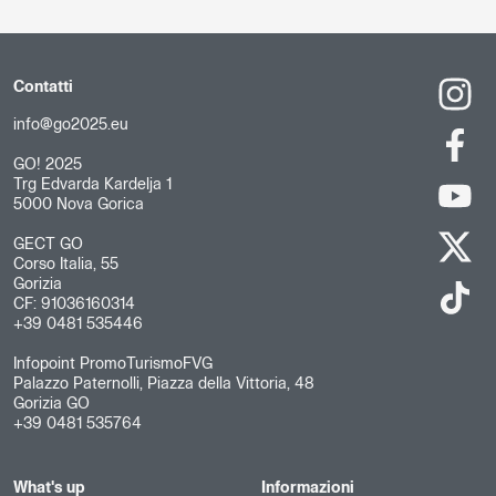
Contatti
info@go2025.eu
GO! 2025
Trg Edvarda Kardelja 1
5000 Nova Gorica
GECT GO
Corso Italia, 55
Gorizia
CF: 91036160314
+39 0481 535446
Infopoint PromoTurismoFVG
Palazzo Paternolli, Piazza della Vittoria, 48
Gorizia GO
+39 0481 535764
What's up
Informazioni