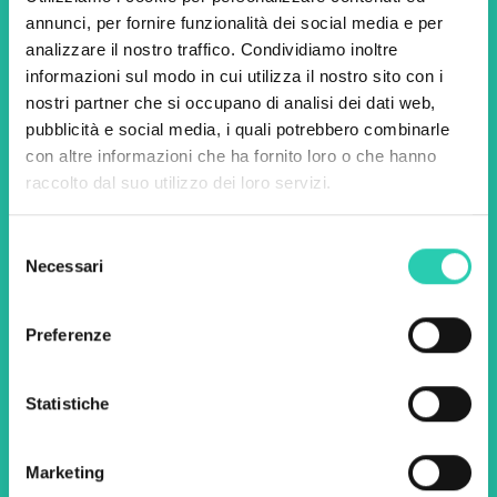
annunci, per fornire funzionalità dei social media e per
Non perderti i prossimi
analizzare il nostro traffico. Condividiamo inoltre
eventi! Iscriviti alla
informazioni sul modo in cui utilizza il nostro sito con i
nostri partner che si occupano di analisi dei dati web,
newsletter di GO! 2025 per
pubblicità e social media, i quali potrebbero combinarle
scoprire tutte le nostre
con altre informazioni che ha fornito loro o che hanno
raccolto dal suo utilizzo dei loro servizi.
iniziative.
Selezione
Necessari
Nome *
Cognome *
del
consenso
Preferenze
Email *
Statistiche
Utilizzando questo modulo accetto
l'archiviazione e la gestione dei dati su questo
sito web.
Privacy policy
Marketing