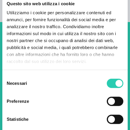
Questo sito web utilizza i cookie
Utilizziamo i cookie per personalizzare contenuti ed
annunci, per fornire funzionalità dei social media e per
analizzare il nostro traffico. Condividiamo inoltre
informazioni sul modo in cui utilizza il nostro sito con i
Non perderti i prossimi
nostri partner che si occupano di analisi dei dati web,
eventi! Iscriviti alla
pubblicità e social media, i quali potrebbero combinarle
con altre informazioni che ha fornito loro o che hanno
newsletter di GO! 2025 per
raccolto dal suo utilizzo dei loro servizi.
scoprire tutte le nostre
iniziative.
Selezione
Necessari
del
consenso
Nome *
Cognome *
Preferenze
Email *
Statistiche