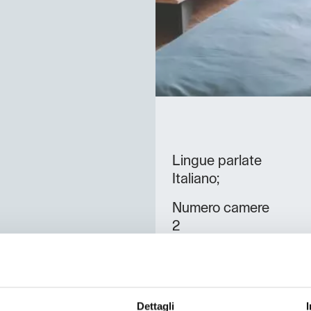
Lingue parlate
Italiano;
Numero camere
2
Numero bagni
2
Numero letti
Dettagli