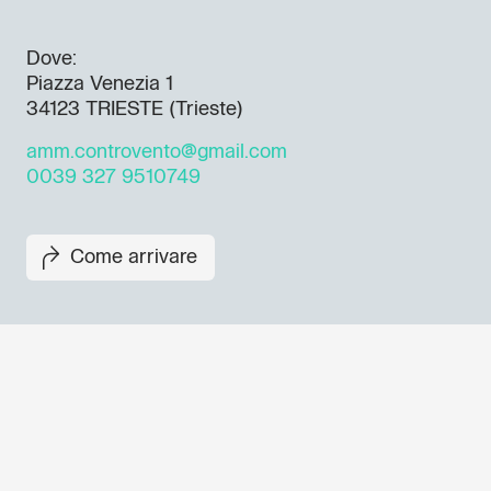
Dove:
Piazza Venezia 1
34123 TRIESTE (Trieste)
amm.controvento@gmail.com
0039 327 9510749
Come arrivare
Non perderti i prossimi eventi
Iscriviti alla newsletter di GO
per scoprire tutte le nostre ini