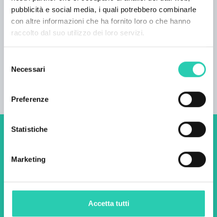
3
pubblicità e social media, i quali potrebbero combinarle
con altre informazioni che ha fornito loro o che hanno
Numero bagni
raccolto dal suo utilizzo dei loro servizi.
2
Selezione
Numero letti
Necessari
del
6
consenso
Preferenze
Statistiche
Non perderti i prossimi
eventi! Iscriviti alla
Marketing
newsletter di GO! 2025 per
scoprire tutte le nostre
Accetta tutti
iniziative.