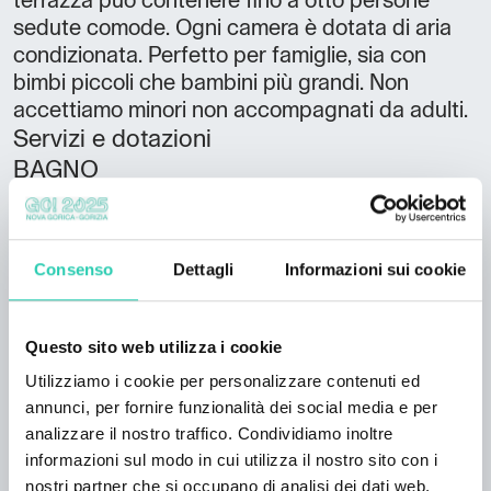
terrazza può contenere fino a otto persone
sedute comode. Ogni camera è dotata di aria
condizionata. Perfetto per famiglie, sia con
bimbi piccoli che bambini più grandi. Non
accettiamo minori non accompagnati da adulti.
Servizi e dotazioni
BAGNO
Doccia;
CAMERE
Terrazzo/balcone;
Consenso
Dettagli
Informazioni sui cookie
SERVIZI
Aria condizionata; Ascensore; Cucina;
Questo sito web utilizza i cookie
Lavastoviglie; Lavatrice; TV;
Utilizziamo i cookie per personalizzare contenuti ed
Lingue parlate
annunci, per fornire funzionalità dei social media e per
analizzare il nostro traffico. Condividiamo inoltre
Italiano;
informazioni sul modo in cui utilizza il nostro sito con i
Numero camere
nostri partner che si occupano di analisi dei dati web,