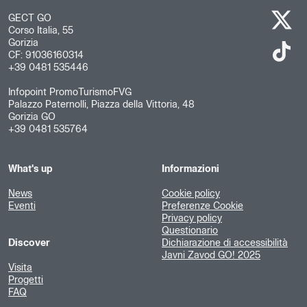
GECT GO
Corso Italia, 55
Gorizia
CF: 91036160314
+39 0481 535446
Infopoint PromoTurismoFVG
Palazzo Paternolli, Piazza della Vittoria, 48
Gorizia GO
+39 0481 535764
What's up
Informazioni
News
Cookie policy
Eventi
Preferenze Cookie
Privacy policy
Questionario
Discover
Dichiarazione di accessibilità
Javni Zavod GO! 2025
Visita
Progetti
FAQ