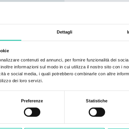
Lingue parlate
Italiano; Inglese;
Numero camere
Dettagli
2
Numero bagni
ookie
1
nalizzare contenuti ed annunci, per fornire funzionalità dei socia
Numero letti
inoltre informazioni sul modo in cui utilizza il nostro sito con i 
4
icità e social media, i quali potrebbero combinarle con altre inform
lizzo dei loro servizi.
Preferenze
Statistiche