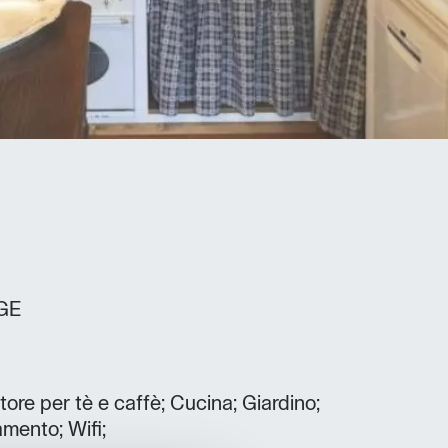
GE
itore per tè e caffè; Cucina; Giardino;
amento; Wifi;