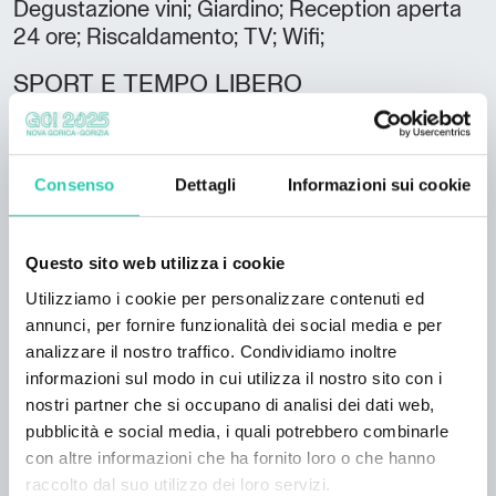
Degustazione vini; Giardino; Reception aperta
24 ore; Riscaldamento; TV; Wifi;
SPORT E TEMPO LIBERO
Noleggio biciclette;
Lingue parlate
Consenso
Dettagli
Informazioni sui cookie
Italiano; Inglese; Tedesco; Francese;
Carte di credito accettate
Questo sito web utilizza i cookie
American Express; Visa; MasterCard;
Utilizziamo i cookie per personalizzare contenuti ed
Numero camere
annunci, per fornire funzionalità dei social media e per
40
analizzare il nostro traffico. Condividiamo inoltre
informazioni sul modo in cui utilizza il nostro sito con i
Numero bagni
nostri partner che si occupano di analisi dei dati web,
40
pubblicità e social media, i quali potrebbero combinarle
con altre informazioni che ha fornito loro o che hanno
Numero letti
raccolto dal suo utilizzo dei loro servizi.
74