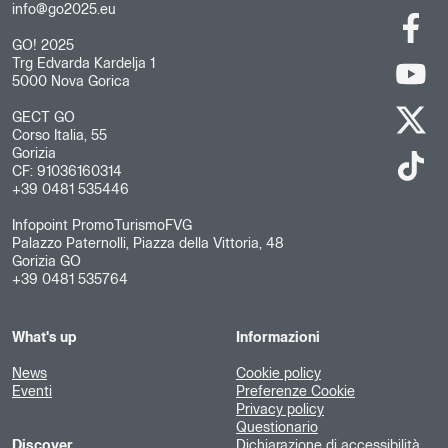
info@go2025.eu
GO! 2025
Trg Edvarda Kardelja 1
5000 Nova Gorica
GECT GO
Corso Italia, 55
Gorizia
CF: 91036160314
+39 0481 535446
Infopoint PromoTurismoFVG
Palazzo Paternolli, Piazza della Vittoria, 48
Gorizia GO
+39 0481 535764
What's up
Informazioni
News
Cookie policy
Eventi
Preferenze Cookie
Privacy policy
Questionario
Discover
Dichiarazione di accessibilità