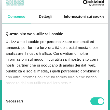
Carte di credito accettate
American Express; Visa; MasterCard;
Consenso
Dettagli
Informazioni sui cookie
Numero camere
3
Questo sito web utilizza i cookie
Numero bagni
Utilizziamo i cookie per personalizzare contenuti ed
3
annunci, per fornire funzionalità dei social media e per
analizzare il nostro traffico. Condividiamo inoltre
Numero letti
informazioni sul modo in cui utilizza il nostro sito con i
9
nostri partner che si occupano di analisi dei dati web,
pubblicità e social media, i quali potrebbero combinarle
con altre informazioni che ha fornito loro o che hanno
raccolto dal suo utilizzo dei loro servizi.
Non perderti i prossimi
Selezione
eventi! Iscriviti alla
Necessari
del
consenso