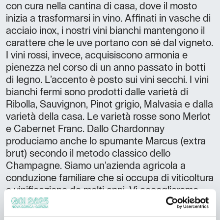
con cura nella cantina di casa, dove il mosto
inizia a trasformarsi in vino. Affinati in vasche di
acciaio inox, i nostri vini bianchi mantengono il
carattere che le uve portano con sé dal vigneto.
I vini rossi, invece, acquisiscono armonia e
pienezza nel corso di un anno passato in botti
di legno. L’accento è posto sui vini secchi. I vini
bianchi fermi sono prodotti dalle varietà di
Ribolla, Sauvignon, Pinot grigio, Malvasia e dalla
varietà della casa. Le varietà rosse sono Merlot
e Cabernet Franc. Dallo Chardonnay
produciamo anche lo spumante Marcus (extra
brut) secondo il metodo classico dello
Champagne. Siamo un’azienda agricola a
conduzione familiare che si occupa di viticoltura
e vinificazione da molti anni. Vi accoglieremo
nella nostra cantina per raccontarvi la nostra
storia. OFFERTA Degustazione di vini Visita