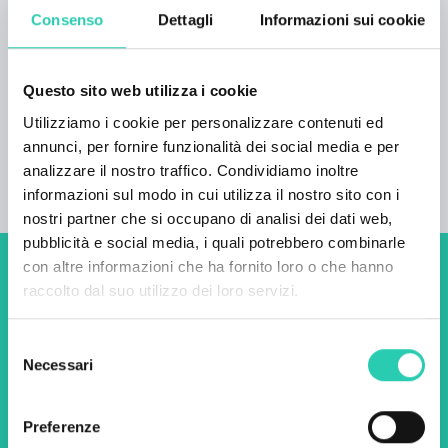
della cantina Acquisto di vini Enoteca POSTI
Consenso
Dettagli
Informazioni sui cookie
PER LA DEGUSTAZIONE Esterno: 30 persone
Interno: 60 persone INFORMAZIONI
AGGIUNTIVE Raggiungibile in autobus
Questo sito web utilizza i cookie
Utilizziamo i cookie per personalizzare contenuti ed
annunci, per fornire funzionalità dei social media e per
analizzare il nostro traffico. Condividiamo inoltre
informazioni sul modo in cui utilizza il nostro sito con i
nostri partner che si occupano di analisi dei dati web,
pubblicità e social media, i quali potrebbero combinarle
con altre informazioni che ha fornito loro o che hanno
Non perderti i prossimi
raccolto dal suo utilizzo dei loro servizi.
eventi! Iscriviti alla
Selezione
newsletter di GO! 2025 per
Necessari
del
scoprire tutte le nostre
consenso
iniziative.
Preferenze