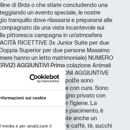
olline di Brda o che stiate concludendo una
steggiando un evento speciale, le nostre
io tranquillo dove rilassarsi e prepararsi alle
accompagnato da una vista incantevole sui
sulla pittoresca campagna in un’atmosfera
PACITÀ RICETTIVE 3x Junior Suite per due
Doppia Superior per due persone Massimo
camere hanno un letto matrimoniale) NUMERO
RVIZI AGGIUNTIVI Prima colazione Animali
a pagamento) INFORMAZIONI AGGIUNTIVE
r*** Le camere di Villa Vipolže sono
tile minimalista e preparate con cura. Sono
voli e dispongono di un bagno privato con
Informazioni sui cookie
asciugamani e prodotti per l’igiene. La
nza può essere impostata a piacimento, è
 connessione Wi-Fi. È presente anche un
ove è possibile preparare caffè, tè, succhi
l media e per analizzare il