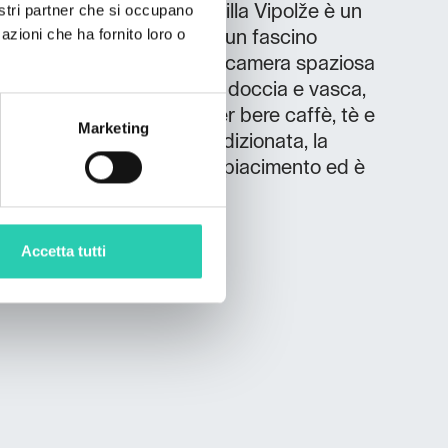
nostri partner che si occupano
ite*** La Junior Suite di Villa Vipolže è un
azioni che ha fornito loro o
odernità che le conferisce un fascino
à sentire a vostro agio. Una camera spaziosa
vole, un ampio bagno con doccia e vasca,
comoda cucina dove poter bere caffè, tè e
Marketing
ite sono dotate di aria condizionata, la
nza può essere regolata a piacimento ed è
connessione Wi-Fi.
Accetta tutti