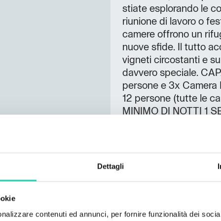
stiate esplorando le c
riunione di lavoro o fe
camere offrono un rifug
nuove sfide. Il tutto 
vigneti circostanti e 
davvero speciale. CA
persone e 3x Camera 
12 persone (tutte le 
MINIMO DI NOTTI 1 SE
domestici ammessi (
Camera doppia Superio
spaziose, arredate in s
accoglienti e conforte
Dettagli
vasca, asciugacapelli, 
temperatura della sta
ookie
disponibile inoltre la
comodo angolo cucina d
nalizzare contenuti ed annunci, per fornire funzionalità dei socia