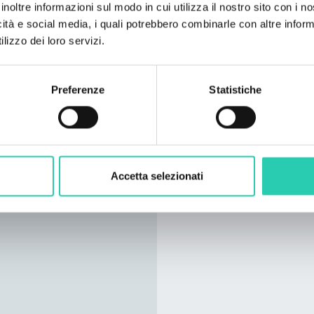
inoltre informazioni sul modo in cui utilizza il nostro sito con i 
di frutta ecc. Junior Su
icità e social media, i quali potrebbero combinarle con altre inform
intreccio di storia e m
lizzo dei loro servizi.
particolare che vi far
per un sonno conforte
un soggiorno con una 
Preferenze
Statistiche
succhi di frutta. Le su
temperatura della sta
disponibile inoltre la 
Accetta selezionati