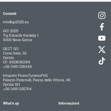
Contatti
info@go2025.eu
GO! 2025
Trg Edvarda Kardelja 1
5000 Nova Gorica
GECT GO
Corso Italia, 55
Gorizia
CF: 91036160314
+39 0481 535446
Infopoint PromoTurismoFVG
Palazzo Paternolli, Piazza della Vittoria, 48
Gorizia GO
+39 0481 535764
What's up
Informazioni