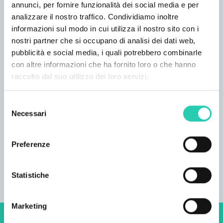
annunci, per fornire funzionalità dei social media e per
possono approfittare della piscina con vista
analizzare il nostro traffico. Condividiamo inoltre
sulle colline di Brda e del Collio italiano.
informazioni sul modo in cui utilizza il nostro sito con i
CAPACITÀ RICETTIVE 6 x camera per 2
nostri partner che si occupano di analisi dei dati web,
persone 1x suite Totale: 22 persone NUMERO
pubblicità e social media, i quali potrebbero combinarle
MINIMO DI NOTTI Alta stagione: 2 OFFERTA
con altre informazioni che ha fornito loro o che hanno
AGGIUNTIVA Piscina Sauna Spazio per eventi
raccolto dal suo utilizzo dei loro servizi.
d’affari Pranzo e cena per feste private
INFORMAZIONI AGGIUNTIVE Gli animali di
Selezione
piccola taglia sono i benvenuti. Raggiungibile in
Necessari
del
camper Accessibile per disabili Pagamento con
consenso
carta di credito disponibile
Preferenze
Statistiche
Marketing