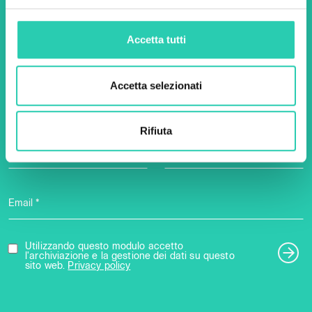
Non perderti i prossimi
eventi! Iscriviti alla
Accetta tutti
newsletter di GO! 2025 per
scoprire tutte le nostre
Accetta selezionati
iniziative.
Rifiuta
Nome *
Cognome *
Email *
Utilizzando questo modulo accetto
l'archiviazione e la gestione dei dati su questo
sito web.
Privacy policy