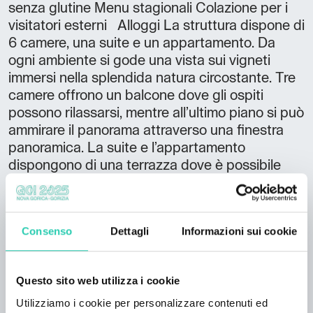
senza glutine Menu stagionali Colazione per i
visitatori esterni Alloggi La struttura dispone di
6 camere, una suite e un appartamento. Da
ogni ambiente si gode una vista sui vigneti
immersi nella splendida natura circostante. Tre
camere offrono un balcone dove gli ospiti
possono rilassarsi, mentre all’ultimo piano si può
ammirare il panorama attraverso una finestra
panoramica. La suite e l’appartamento
dispongono di una terrazza dove è possibile
sedersi e godersi il paesaggio. La nostra
struttura dispone anche di una sala riunioni per
vari incontri di lavoro. La tenuta è adatta per
Consenso
Dettagli
Informazioni sui cookie
famiglie e coppie, oltre che per viaggi d’affari.
Gli ospiti vengono guidati dal nostro personale
tra le delizie culinarie preparate dai nostri chef e
Questo sito web utilizza i cookie
possono scoprire da vicino la nostra ampia
Utilizziamo i cookie per personalizzare contenuti ed
offerta di vini e spumanti. Nel tempo libero