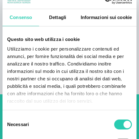
avventure ciclistiche programmi su misura
giochi tattici di laser tag per diversi gruppi A
Consenso
Dettagli
Informazioni sui cookie
seconda delle condizioni climatiche, l'attività
può essere svolta quasi tutto l'anno. Siamo a
disposizione dei gruppi, previo accordo, in
Questo sito web utilizza i cookie
qualsiasi momento, condizioni meteorologiche
Utilizziamo i cookie per personalizzare contenuti ed
permettendo.
annunci, per fornire funzionalità dei social media e per
analizzare il nostro traffico. Condividiamo inoltre
informazioni sul modo in cui utilizza il nostro sito con i
nostri partner che si occupano di analisi dei dati web,
pubblicità e social media, i quali potrebbero combinarle
con altre informazioni che ha fornito loro o che hanno
raccolto dal suo utilizzo dei loro servizi.
Non perderti i prossimi
Selezione
eventi! Iscriviti alla
Necessari
del
newsletter di GO! 2025 per
consenso