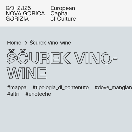
Home
Ščurek Vino-wine
Ščurek Vino-
wine
#mappa
#tipologia_di_contenuto
#dove_mangiar
#altri
#enoteche