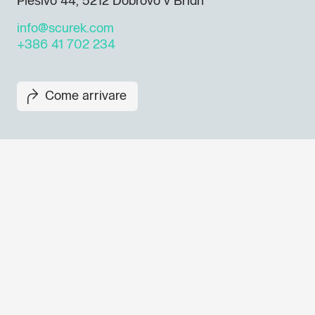
Plešivo 44, 5212 Dobrovo v Bridh
info@scurek.com
+386 41 702 234
Come arrivare
Non perderti i prossimi eventi
Iscriviti alla newsletter di GO
per scoprire tutte le nostre ini