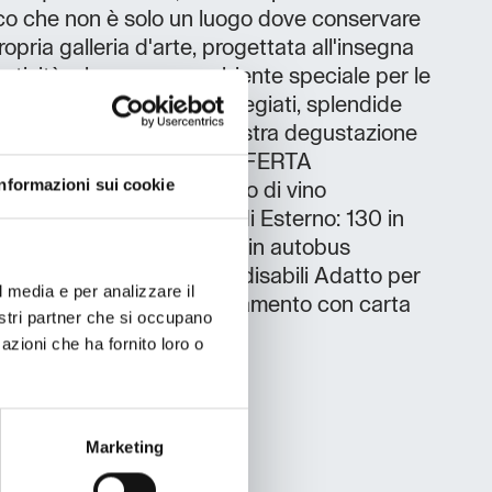
ico che non è solo un luogo dove conservare
ropria galleria d'arte, progettata all'insegna
reatività, che crea un ambiente speciale per le
e guidate. Godetevi vini pregiati, splendide
 rilassante.Prenotate la vostra degustazione
tica ospitalità di Brda! OFFERTA
Informazioni sui cookie
sita della cantina Acquisto di vino
osti a sedere, 80 in piedi Esterno: 130 in
GGIUNTIVE Accessibile in autobus
Accessibile alle persone disabili Adatto per
l media e per analizzare il
 ricevimenti di nozze Pagamento con carta
nostri partner che si occupano
azioni che ha fornito loro o
Marketing