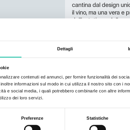
cantina dal design un
il vino, ma una vera e p
dell'estetica e della c
degustazioni e le visit
viste e un'architettura
e sperimentate l'auten
Dettagli
Degustazione di vini Vi
CAPACITÀ Interno: 60 p
piedi INFORMAZIONI A
ookie
Accessibile in camper 
nalizzare contenuti ed annunci, per fornire funzionalità dei socia
feste di compleanno e
inoltre informazioni sul modo in cui utilizza il nostro sito con i 
di credito disponibile
icità e social media, i quali potrebbero combinarle con altre inform
lizzo dei loro servizi.
Preferenze
Statistiche