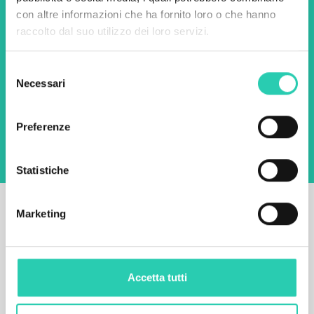
Nome *
Cognome *
con altre informazioni che ha fornito loro o che hanno
raccolto dal suo utilizzo dei loro servizi.
Email *
Selezione
Necessari
del
Utilizzando questo modulo accetto
consenso
l'archiviazione e la gestione dei dati su questo
sito web.
Privacy policy
Preferenze
Statistiche
Marketing
Accetta tutti