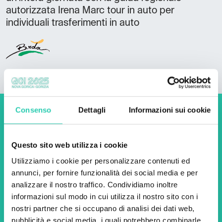
autorizzata Irena Marc tour in auto per
individuali trasferimenti in auto
Consenso
Dettagli
Informazioni sui cookie
Non perderti i prossimi
eventi! Iscriviti alla
Questo sito web utilizza i cookie
newsletter di GO! 2025 per
Utilizziamo i cookie per personalizzare contenuti ed
scoprire tutte le nostre
annunci, per fornire funzionalità dei social media e per
analizzare il nostro traffico. Condividiamo inoltre
iniziative.
informazioni sul modo in cui utilizza il nostro sito con i
nostri partner che si occupano di analisi dei dati web,
pubblicità e social media, i quali potrebbero combinarle