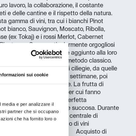
 duro lavoro, la collaborazione, il costante
i e delle cantine e il rispetto della natura.
ta gamma di vini, tra cui i bianchi Pinot
not bianco, Sauvignon, Moscato, Ribolla,
e (ex Tokaj) e i rossi Merlot, Cabernet
inot nero. Sono particolarmente orgogliosi
 Pinot noir. Hanno inoltre aggiunto alla loro
o spumante prodotto con il metodo classico.
crescono diverse varietà di ciliegie, da quelle
Informazioni sui cookie
e. La raccolta dura circa 6 settimane, poi
ocche e le pesche succose. La frutta di
 principalmente fresca, per cui fanno
che sia sana, raccolta a perfetta
l media e per analizzare il
ni giorno, gustosa, dolce e succosa. Durante
nostri partner che si occupano
te trovare anche al mercato centrale di
azioni che ha fornito loro o
egustazione di vini Acquisto di vini
uisto di