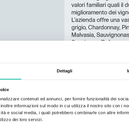
valori familiari quali il
miglioramento dei vignet
L’azienda offre una vas
grigio, Chardonnay, Pi
Malvasia, Sauvignonass
Sauvignon, Refosco e P
del Sauvignonasse e del
selezione il loro prim
Nei frutteti soleggiati 
Dettagli
precoci a quelle tardiv
seguono le dolci albic
stagione viene venduta
ookie
particolare attenzione 
nalizzare contenuti ed annunci, per fornire funzionalità dei socia
maturazione, fresca og
inoltre informazioni sul modo in cui utilizza il nostro sito con i 
l’alta stagione li pote
icità e social media, i quali potrebbero combinarle con altre inform
Lubiana. OFFERTA D
lizzo dei loro servizi.
Acq