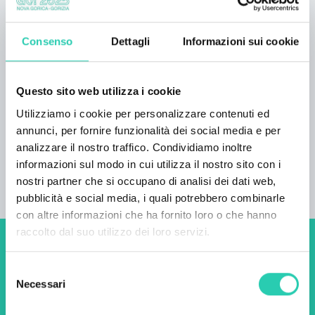
necessario per la maturazione del vino in modo
da poter offrire un prodotto eccezionale, creato
Consenso
Dettagli
Informazioni sui cookie
in maniera sostenibile e biologica ... ormai da sei
generazioni.” OFFERTA Degustazione di vini
Tour della cantina Acquisto di vini POSTI PER
Questo sito web utilizza i cookie
LA DEGUSTAZIONE Esterno: 8 persone
Utilizziamo i cookie per personalizzare contenuti ed
Interno: 8 persone
annunci, per fornire funzionalità dei social media e per
analizzare il nostro traffico. Condividiamo inoltre
informazioni sul modo in cui utilizza il nostro sito con i
nostri partner che si occupano di analisi dei dati web,
pubblicità e social media, i quali potrebbero combinarle
con altre informazioni che ha fornito loro o che hanno
raccolto dal suo utilizzo dei loro servizi.
Non perderti i prossimi
Selezione
eventi! Iscriviti alla
Necessari
del
newsletter di GO! 2025 per
consenso