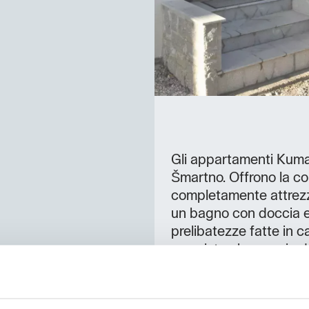
Gli appartamenti Kumar 
Šmartno. Offrono la co
completamente attrezza
un bagno con doccia e
prelibatezze fatte in c
una vista che spazia dal
Alpi Giulie. CAPACIT
Totale: 8 NUMERO MI
Frutta e olio d’oliva di