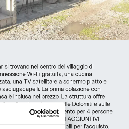
si trovano nel centro del villaggio di
nnessione Wi-Fi gratuita, una cucina
ta, una TV satellitare a schermo piatto e
 asciugacapelli. La prima colazione con
asa è inclusa nel prezzo. La struttura offre
le colline fino al mare, sulle Dolomiti e sulle
À RICETTIVE 2x appartamento per 4 persone
NIMO DI NOTTI 2 SERVIZI AGGIUNTIVI
 produzione propria disponibili per l’acquisto.