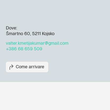
Dove:
Šmartno 60, 5211 Kojsko
valter.kmetijakumar@gmail.com
+386 68 659 509
Come arrivare
Non perderti i prossimi eventi
Iscriviti alla newsletter di GO