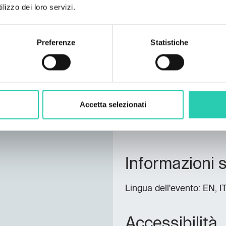
lizzo dei loro servizi.
– si conclude anche la s
Aljaž Škrlep
, in dialogo
della forma radiofonica e
Preferenze
Statistiche
La giornata si chiuderà 
Robida,
Disegno in suo
spazio sonoro che crea a
notte.
Accetta selezionati
Il programma completo sar
radio.robidacollective.c
Informazioni s
Lingua dell'evento: EN, I
Accessibilità