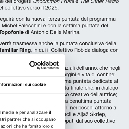
ne dei progetti
Uncommon Fruits
e
The Other Radio
,
 collettivo verso il 2026.
guirà con la nuova, terza puntata del programma
 Michel Faleschini e con la settima puntata del
Topofonie
di Antonio Della Marina.
 verrà trasmessa anche la puntata conclusiva della
amiliar Ring
, in cui il Collettivo Robida dialoga con
ich
.
noltre le altre serie residenziali dell’anno, che negli
o le relazioni tra spazio, margini e vita di confine:
ra Filagrana, con una penultima puntata dedicata al
Informazioni sui cookie
i Demelza Kooij e una puntata finale che, in dialogo
tivo Robida, svela il processo creativo dell’autrice;
ion
di Moritz Gansen, in cui la penultima puntata
acce degli animali e dei confini nei boschi attorno a
l media e per analizzare il
in conversazione con Vida Rucli e Aljaž Škrlep,
nostri partner che si occupano
ell’autore e i concetti sviluppati dal suo collettivo
azioni che ha fornito loro o
o per la teoria periferica;