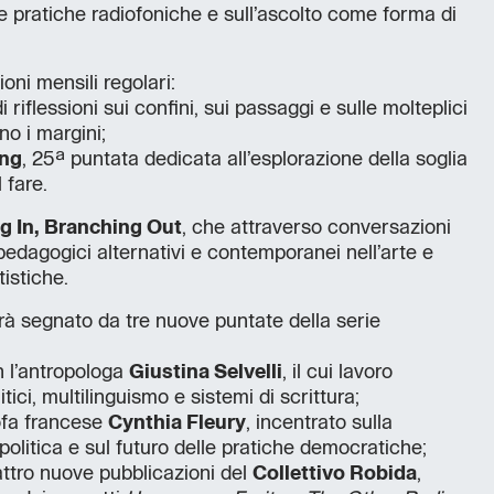
e pratiche radiofoniche e sull’ascolto come forma di
ni mensili regolari:
i riflessioni sui confini, sui passaggi e sulle molteplici
no i margini;
ing
, 25ª puntata dedicata all’esplorazione della soglia
l fare.
g In, Branching Out
, che attraverso conversazioni
pedagogici alternativi e contemporanei nell’arte e
tistiche.
arà segnato da tre nuove puntate della serie
 l’antropologa
Giustina Selvelli
, il cui lavoro
tici, multilinguismo e sistemi di scrittura;
sofa francese
Cynthia Fleury
, incentrato sulla
politica e sul futuro delle pratiche democratiche;
attro nuove pubblicazioni del
Collettivo Robida
,