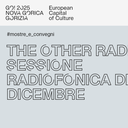
#mostre_e_convegni
The Other Radi
Sessione
radiofonica d
dicembre