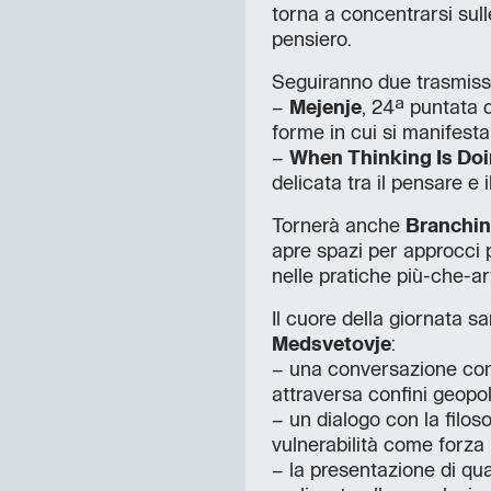
torna a concentrarsi sull
pensiero.
Seguiranno due trasmissio
–
Mejenje
, 24ª puntata d
forme in cui si manifesta
–
When Thinking Is Do
delicata tra il pensare e i
Tornerà anche
Branchin
apre spazi per approcci 
nelle pratiche più-che-ar
Il cuore della giornata s
Medsvetovje
:
– una conversazione con
attraversa confini geopoli
– un dialogo con la filo
vulnerabilità come forza 
– la presentazione di qu