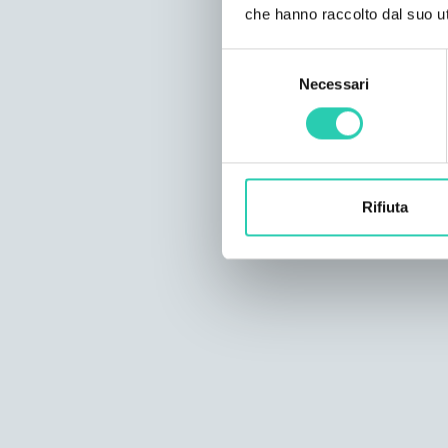
che hanno raccolto dal suo uti
Selezione
Necessari
del
consenso
Rifiuta