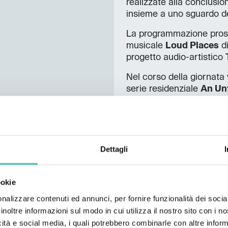
realizzate alla conclusio
insieme a uno sguardo del
La programmazione prose
musicale
Loud Places
di
progetto audio-artistico
Nel corso della giornata
serie residenziale
An Unf
l’autrice
Giorgia Maurov
A dicembre si congedano i
ultimi mesi hanno esplorat
–
Quattro foresti
di Pet
Dettagli
lavoro cinematografico d
con Elena Rucli del Collet
–
Confines and Confus
ookie
segue la ricerca delle tr
nalizzare contenuti ed annunci, per fornire funzionalità dei socia
Topolò, mentre l’ultima, 
inoltre informazioni sul modo in cui utilizza il nostro sito con i 
approfondisce la pratica d
icità e social media, i quali potrebbero combinarle con altre inform
berlinese
Diffrakt
, centr