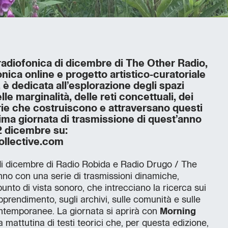
diofonica di dicembre di The Other Radio,
onica online e progetto artistico-curatoriale
 è dedicata all’esplorazione degli spazi
lle marginalità, delle reti concettuali, dei
rie che costruiscono e attraversano questi
ltima giornata di trasmissione di quest’anno
22 dicembre su:
collective.com
di dicembre di Radio Robida e Radio Drugo / The
nno con una serie di trasmissioni dinamiche,
 punto di vista sonoro, che intrecciano la ricerca sui
’apprendimento, sugli archivi, sulle comunità e sulle
ntemporanee. La giornata si aprirà con
Morning
ura mattutina di testi teorici che, per questa edizione,