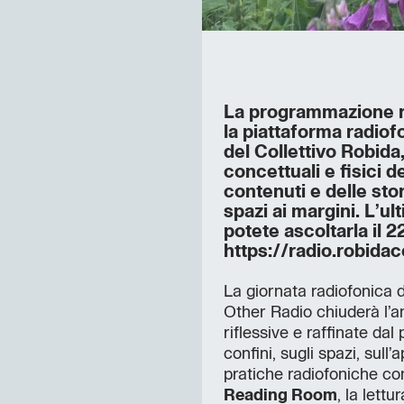
La programmazione ra
la piattaforma radiof
del Collettivo Robida,
concettuali e fisici de
contenuti e delle sto
spazi ai margini. L’u
potete ascoltarla il 
https://radio.robida
La giornata radiofonica 
Other Radio chiuderà l’a
riflessive e raffinate dal
confini, sugli spazi, sull
pratiche radiofoniche co
Reading Room
, la lett