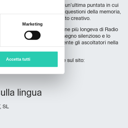
erie
Arhiviranje arhiva
, con un’ultima puntata in cui
 con
Urška Savič
, affronta le questioni della memoria,
 dell’archiviazione come gesto creativo.
Marketing
dolcemente con la trasmissione più longeva di Radio
no
, con
Elena Rucli
, il cui disegno silenzioso e lo
ccompagnano tradizionalmente gli ascoltatori nella
Accetta tutti
à pubblicato il 18 dicembre sul sito:
om
ulla lingua
T, SL