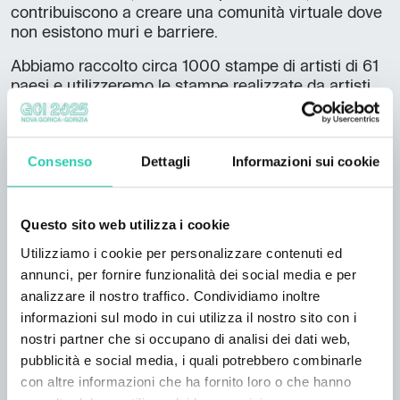
contribuiscono a creare una comunità virtuale dove
non esistono muri e barriere.
Abbiamo raccolto circa 1000 stampe di artisti di 61
paesi e utilizzeremo le stampe realizzate da artisti
dei paesi europei per questa mostra.
Consenso
Dettagli
Informazioni sui cookie
Informazioni sulla lingua
Questo sito web utilizza i cookie
Lingua dell'evento: IT
Utilizziamo i cookie per personalizzare contenuti ed
annunci, per fornire funzionalità dei social media e per
Accessibilità
analizzare il nostro traffico. Condividiamo inoltre
informazioni sul modo in cui utilizza il nostro sito con i
Accesso senza gradini/barriere
nostri partner che si occupano di analisi dei dati web,
pubblicità e social media, i quali potrebbero combinarle
con altre informazioni che ha fornito loro o che hanno
Servizi