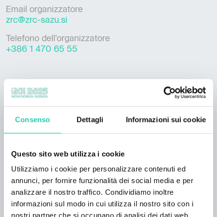
Email organizzatore
zrc@zrc-sazu.si
Telefono dell'organizzatore
+386 1 470 65 55
***GO! 2025 ha una propria policy di pubblicazione
degli eventi, consultabile a questo
link
. Non tutte le
Consenso
Dettagli
Informazioni sui cookie
informazioni presenti possono risultare aggiornate
e/o corrette e GO! 2025 non si assume la
responsabilità in merito. Si consiglia di contattare
Questo sito web utilizza i cookie
l’organizzatore responsabile dell’evento per verificare
le informazioni di interesse.
Utilizziamo i cookie per personalizzare contenuti ed
annunci, per fornire funzionalità dei social media e per
analizzare il nostro traffico. Condividiamo inoltre
informazioni sul modo in cui utilizza il nostro sito con i
nostri partner che si occupano di analisi dei dati web,