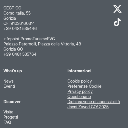
GECT GO
Corso Italia, 55
Gorizia
CF: 91036160314
+39 0481 535446
Infopoint PromoTurismoFVG
Palazzo Paternolli, Piazza della Vittoria, 48
Gorizia GO
+39 0481 535764
What's up
Informazioni
News
Cookie policy
Eventi
Preferenze Cookie
Privacy policy
Questionario
Discover
Dichiarazione di accessibilità
Javni Zavod GO! 2025
Visita
Progetti
FAQ