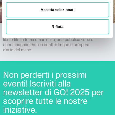
Accetta selezionati
Rifiuta
EPISKOP
Serie di tavole rotonde, conferenze, presentazioni di
libri e film a tema umanistico, una pubblicazione di
accompagnamento in quattro lingue e un’opera
d’arte del mese.
Non perderti i prossimi
eventi! Iscriviti alla
newsletter di GO! 2025 per
scoprire tutte le nostre
iniziative.