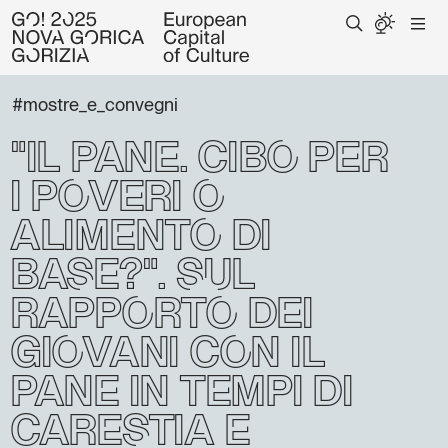
#mostre_e_convegni
"Il pane: cibo per
i poveri o
alimento di
base?": Sul
rapporto dei
giovani con il
pane in tempi di
carestia e