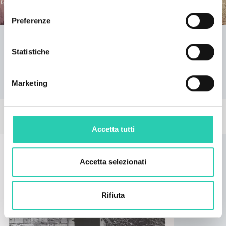
consenso
Preferenze
EPISKOP
Serie di tavole rotonde, conferenze, presentazioni di
Statistiche
libri e film a tema umanistico, una pubblicazione di
accompagnamento in quattro lingue e un’opera
d’arte del mese.
Marketing
EVENTI CORRELATI
Accetta tutti
Accetta selezionati
Rifiuta