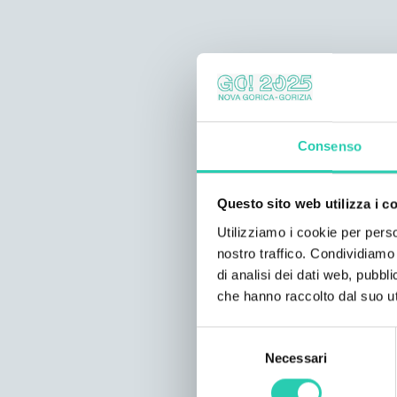
Consenso
Questo sito web utilizza i c
Utilizziamo i cookie per perso
nostro traffico. Condividiamo 
di analisi dei dati web, pubbl
che hanno raccolto dal suo uti
Selezione
Necessari
del
consenso