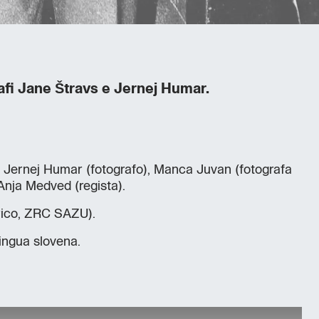
rafi Jane Štravs e Jernej Humar.
: Jernej Humar (fotografo), Manca Juvan (fotografa
Anja Medved (regista).
rico, ZRC SAZU).
 lingua slovena.