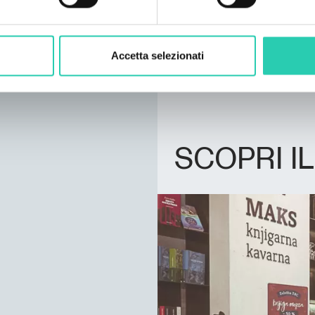
a questo
link
. Non tutte 
e/o corrette e GO! 2025 
consiglia di contattare l
le informazioni di interes
Accetta selezionati
SCOPRI I