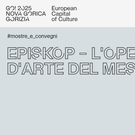
#mostre_e_convegni
Episkop – l'op
d'arte del me