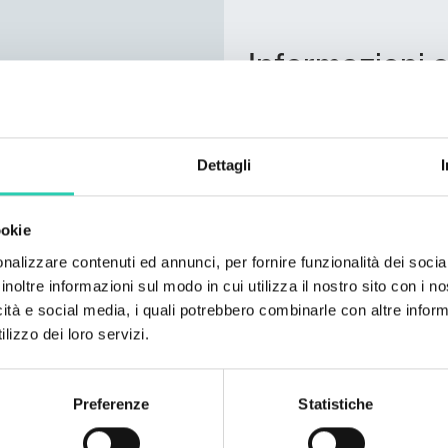
Informazioni s
Lingua dell'evento: SL
Dettagli
Contatti
ookie
Email organizzatore
zrc@zrc-sazu.si
nalizzare contenuti ed annunci, per fornire funzionalità dei socia
inoltre informazioni sul modo in cui utilizza il nostro sito con i 
Telefono dell'organizzato
icità e social media, i quali potrebbero combinarle con altre inform
+386 1 470 65 55
lizzo dei loro servizi.
Preferenze
Statistiche
***GO! 2025 ha una propri