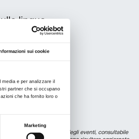
ulla lingua
Informazioni sui cookie
l media e per analizzare il
nostri partner che si occupano
re
azioni che ha fornito loro o
Marketing
a policy di pubblicazione degli eventi, consultabile